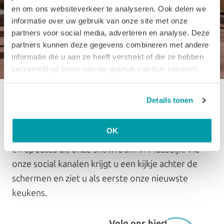
en om ons websiteverkeer te analyseren. Ook delen we
informatie over uw gebruik van onze site met onze
partners voor social media, adverteren en analyse. Deze
partners kunnen deze gegevens combineren met andere
informatie die u aan ze heeft verstrekt of die ze hebben
verzameld op basis van uw gebruik van hun services.
Details tonen
Volg ons op social media
OK
Blijf op de hoogte van nieuwe projecten, trends
en updates uit onze showroom in Maasdijk. Via
onze social kanalen krijgt u een kijkje achter de
schermen en ziet u als eerste onze nieuwste
keukens.
Volg ons hier!