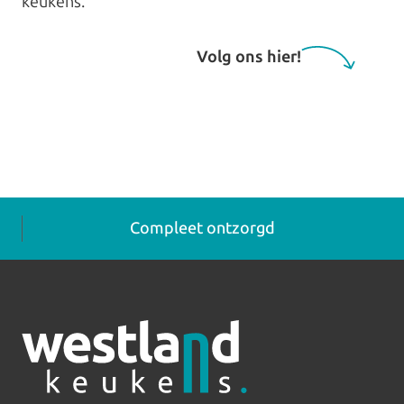
keukens.
Volg ons hier!
ntzorgd
Eerlijke prijzen