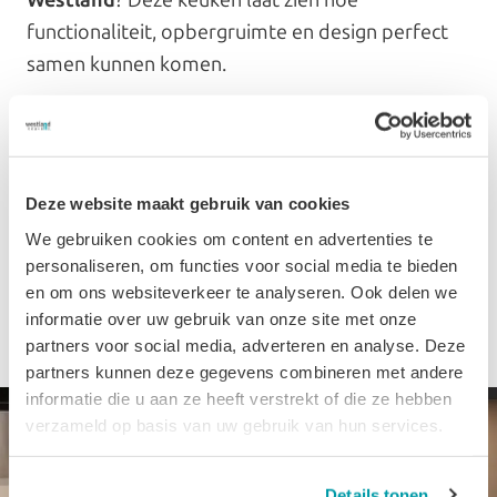
Westland
? Deze keuken laat zien hoe
functionaliteit, opbergruimte en design perfect
samen kunnen komen.
In onze
keuken showroom in Maasdijk, het
Westland
ontdekt u verschillende
keukenopstellingen en krijgt u persoonlijk advies
Deze website maakt gebruik van cookies
van onze specialisten. Samen ontwerpen we een
We gebruiken cookies om content en advertenties te
keuken die perfect aansluit bij uw woning en uw
personaliseren, om functies voor social media te bieden
wensen.
en om ons websiteverkeer te analyseren. Ook delen we
informatie over uw gebruik van onze site met onze
partners voor social media, adverteren en analyse. Deze
partners kunnen deze gegevens combineren met andere
informatie die u aan ze heeft verstrekt of die ze hebben
verzameld op basis van uw gebruik van hun services.
Details tonen